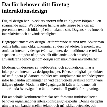
Därför behöver ditt företag
interaktionsdesign
Digital design har utvecklats enormt från en blygsam början till en
spännande nutid. Webbdesign handlar inte längre bara om att
presentera text och bilder på ett tilltalande sätt. Dagens krav innebär
interaktivitet och användarvänlighet.
Begreppet “interaktiv design” är fortfarande relativt nytt. Söker man
online hittar man olika tolkningar av dess betydelse. Generellt sett
omfattar interaktiv design två discipliner: den traditionella estetiska
aspekten – att göra något visuellt tilltalande – och att stödja
användarens behov genom design som maximerar användbarhet.
Moderna omdesigner av webbplatser och applikationer måste
inkorporera interaktiva designprinciper. Eftersom digitala produkter
måste fungera på datorer, mobiler och surfplattor står webbdesigners
inför helt andra utmaningar än vad traditionella grafiska formgivare
tidigare gjorde. Moderna tillvägagångssätt kräver fundamentalt
annorlunda överväganden än konventionell grafisk formgivning.
För att behålla konkurrensfördelar och förbättra funktionaliteten
behöver organisationer interaktionsdesign-expertis. Denna disciplin
utnyttjar sambandet mellan teknik och mänskligt beteende, och