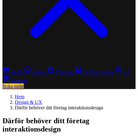
web
analytics
shopping_bag
dns
psychology
Webb
Analys
E-handel
Drift & Hosting
AI
security
Säkerhet
Boka möte
Hem
Design & UX
Därför behöver ditt företag interaktionsdesign
Därför behöver ditt företag
interaktionsdesign