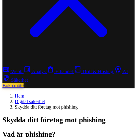
web
analytics
shopping_bag
dns
psychology
Webb
Analys
E-handel
Drift & Hosting
AI
security
Säkerhet
Boka möte
Hem
Digital säkerhet
Skydda ditt företag mot phishing
Skydda ditt företag mot phishing
Vad är phishing?