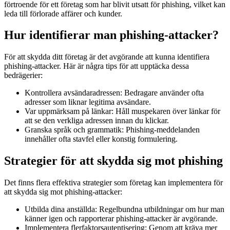
förtroende för ett företag som har blivit utsatt för phishing, vilket kan
leda till förlorade affärer och kunder.
Hur identifierar man phishing-attacker?
För att skydda ditt företag är det avgörande att kunna identifiera
phishing-attacker. Här är några tips för att upptäcka dessa
bedrägerier:
Kontrollera avsändaradressen: Bedragare använder ofta
adresser som liknar legitima avsändare.
Var uppmärksam på länkar: Håll muspekaren över länkar för
att se den verkliga adressen innan du klickar.
Granska språk och grammatik: Phishing-meddelanden
innehåller ofta stavfel eller konstig formulering.
Strategier för att skydda sig mot phishing
Det finns flera effektiva strategier som företag kan implementera för
att skydda sig mot phishing-attacker:
Utbilda dina anställda: Regelbundna utbildningar om hur man
känner igen och rapporterar phishing-attacker är avgörande.
Implementera flerfaktorsautentisering: Genom att kräva mer