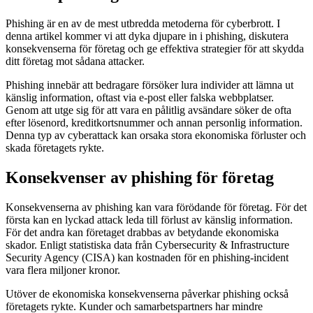
Phishing är en av de mest utbredda metoderna för cyberbrott. I
denna artikel kommer vi att dyka djupare in i phishing, diskutera
konsekvenserna för företag och ge effektiva strategier för att skydda
ditt företag mot sådana attacker.
Phishing innebär att bedragare försöker lura individer att lämna ut
känslig information, oftast via e-post eller falska webbplatser.
Genom att utge sig för att vara en pålitlig avsändare söker de ofta
efter lösenord, kreditkortsnummer och annan personlig information.
Denna typ av cyberattack kan orsaka stora ekonomiska förluster och
skada företagets rykte.
Konsekvenser av phishing för företag
Konsekvenserna av phishing kan vara förödande för företag. För det
första kan en lyckad attack leda till förlust av känslig information.
För det andra kan företaget drabbas av betydande ekonomiska
skador. Enligt statistiska data från Cybersecurity & Infrastructure
Security Agency (CISA) kan kostnaden för en phishing-incident
vara flera miljoner kronor.
Utöver de ekonomiska konsekvenserna påverkar phishing också
företagets rykte. Kunder och samarbetspartners har mindre