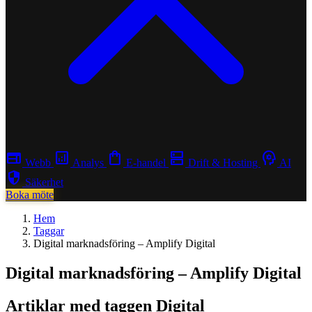
web
analytics
shopping_bag
dns
psychology
Webb
Analys
E-handel
Drift & Hosting
AI
security
Säkerhet
Boka möte
Hem
Taggar
Digital marknadsföring – Amplify Digital
Digital marknadsföring – Amplify Digital
Artiklar med taggen Digital