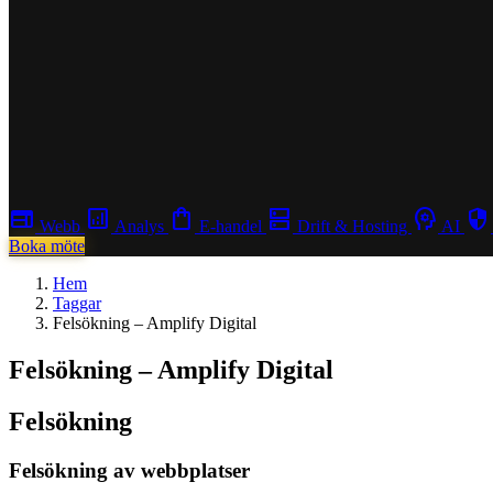
web
analytics
shopping_bag
dns
psychology
security
Webb
Analys
E-handel
Drift & Hosting
AI
Boka möte
Hem
Taggar
Felsökning – Amplify Digital
Felsökning – Amplify Digital
Felsökning
Felsökning av webbplatser