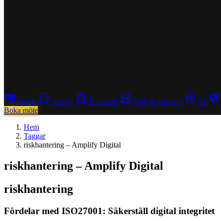
web
analytics
shopping_bag
dns
psychology
security
Webb
Analys
E-handel
Drift & Hosting
AI
Boka möte
Hem
Taggar
riskhantering – Amplify Digital
riskhantering – Amplify Digital
riskhantering
Fördelar med ISO27001: Säkerställ digital integritet